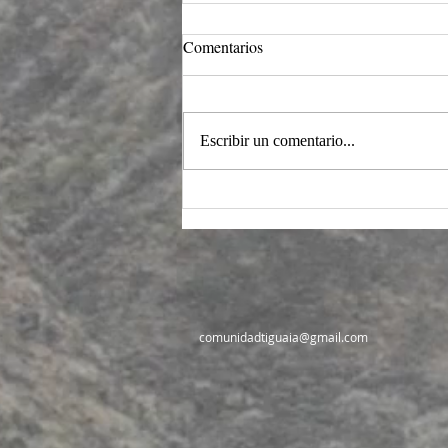
Intersticios ontológicos y
Comentarios
cosmogónicos en la
ancestralidad Tikuna del
Un circulo de la palabra sobre la
Amazonas
medianía epistémica entre ontología y
Escribir un comentario...
cosmogonía.... De lo primero,
primario, fundante y radical en la
filosofía ancestral Tikuna del
Amazonas en Colombia. Una constr
comunidadtiguaia@gmail.com