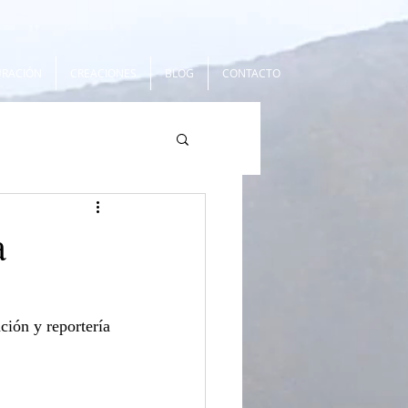
URACIÓN
CREACIONES
BLOG
CONTACTO
a
ción y reportería 