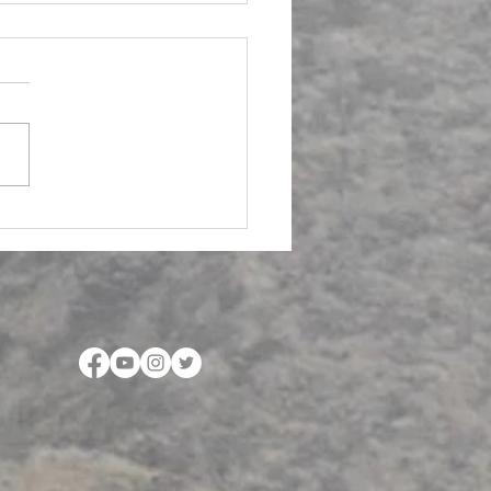
no documental...
entos palabreros del
o U´wa en la Sierra
da del Cocuy en Guican,
cá