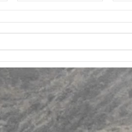
Memorias del "Tercer encuentro
Estre
nativoamericano de estudios en
Fragm
psicología ancestral indígena".
puebl
Neva
Boya