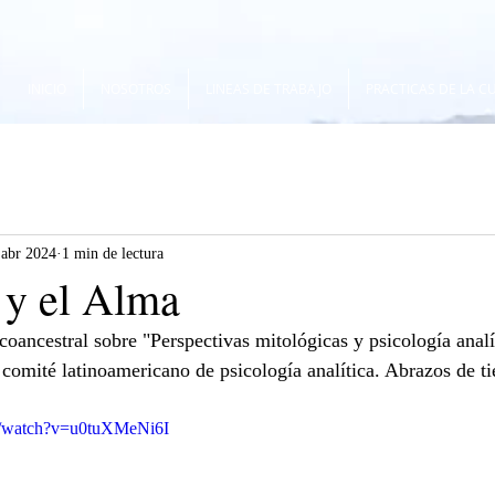
INICIO
NOSOTROS
LINEAS DE TRABAJO
PRACTICAS DE LA C
 abr 2024
1 min de lectura
 y el Alma
coancestral sobre "Perspectivas mitológicas y psicología analí
omité latinoamericano de psicología analítica. Abrazos de ti
m/watch?v=u0tuXMeNi6I