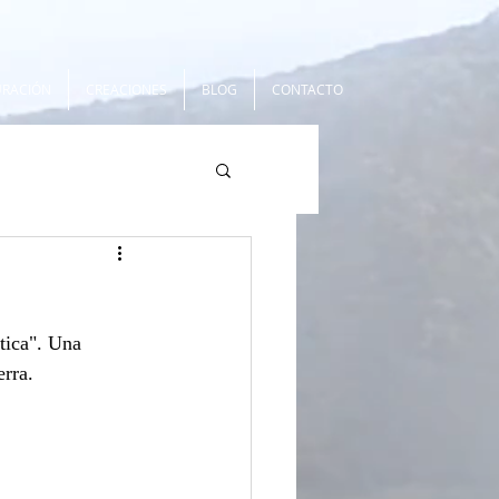
URACIÓN
CREACIONES
BLOG
CONTACTO
tica". Una 
erra.