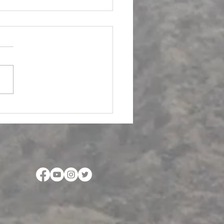
no documental...
entos palabreros del
o U´wa en la Sierra
da del Cocuy en Guican,
cá