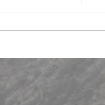
Memorias del "Tercer encuentro
Estre
nativoamericano de estudios en
Fragm
psicología ancestral indígena".
puebl
Neva
Boya