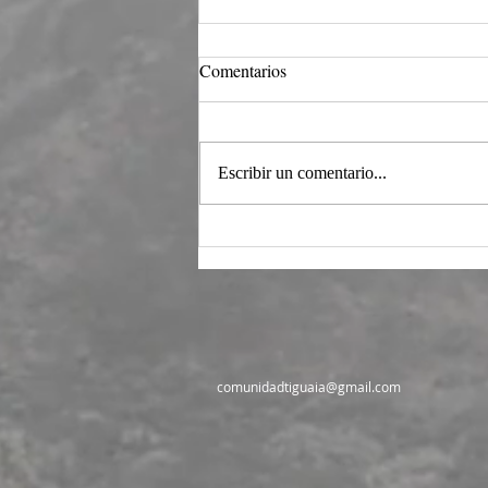
Intersticios ontológicos y
Comentarios
cosmogónicos en la
ancestralidad Tikuna del
Un circulo de la palabra sobre la
Amazonas
medianía epistémica entre ontología y
Escribir un comentario...
cosmogonía.... De lo primero,
primario, fundante y radical en la
filosofía ancestral Tikuna del
Amazonas en Colombia. Una constr
comunidadtiguaia@gmail.com