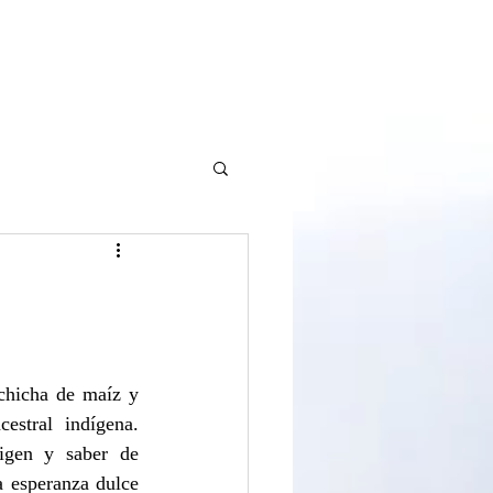
URACIÓN
CREACIONES
BLOG
CONTACTO
chicha de maíz y 
stral indígena.  
igen y saber de 
 esperanza dulce 