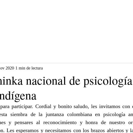
INICIO
NOSOTROS
LINEAS DE TRABAJO
PRACTICAS DE LA C
nov 2020
1 min de lectura
inka nacional de psicología
indígena
para participar. Cordial y bonito saludo, les invitamos con 
sta siembra de la juntanza colombiana en psicología ance
nes y pensares al reconocimiento y honra de nuestro or
n. Les esperamos y necesitamos con los brazos abiertos y la