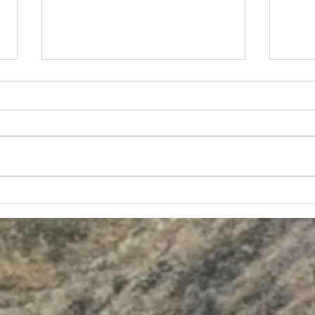
Memorias del "Tercer encuentro
Estre
nativoamericano de estudios en
Fragm
psicología ancestral indígena".
puebl
Neva
Boya