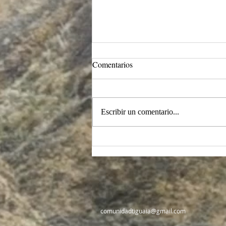
Intersticios ontológicos y
Comentarios
cosmogónicos en la
ancestralidad Tikuna del
Un circulo de la palabra sobre la
Amazonas
medianía epistémica entre ontología y
Escribir un comentario...
cosmogonía.... De lo primero,
primario, fundante y radical en la
filosofía ancestral Tikuna del
Amazonas en Colombia. Una constr
comunidadtiguaia@gmail.com