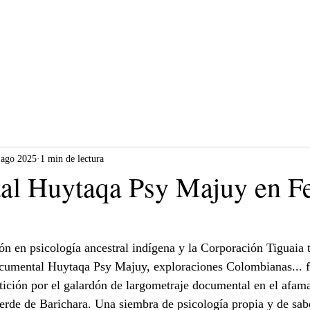
INICIO
NOSOTROS
LINEAS DE TRABAJO
PRACTICAS DE LA C
 ago 2025
1 min de lectura
l Huytaqa Psy Majuy en Fe
ón en psicología ancestral indígena y la Corporación Tiguaia t
ocumental Huytaqa Psy Majuy, exploraciones Colombianas... f
ición por el galardón de largometraje documental en el afama
verde de Barichara. Una siembra de psicología propia y de sabe