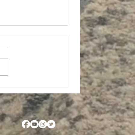
no documental...
entos palabreros del
o U´wa en la Sierra
da del Cocuy en Guican,
cá