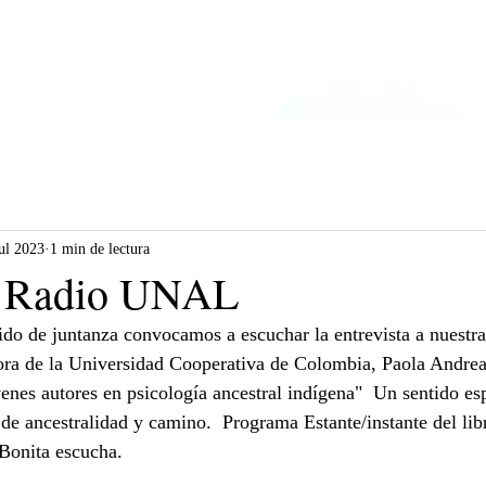
INICIO
NOSOTROS
LINEAS DE TRABAJO
PRACTICAS DE LA C
jul 2023
1 min de lectura
a Radio UNAL
ido de juntanza convocamos a escuchar la entrevista a nuestr
ora de la Universidad Cooperativa de Colombia, Paola Andrea
venes autores en psicología ancestral indígena"  Un sentido es
 de ancestralidad y camino.  Programa Estante/instante del libr
Bonita escucha.