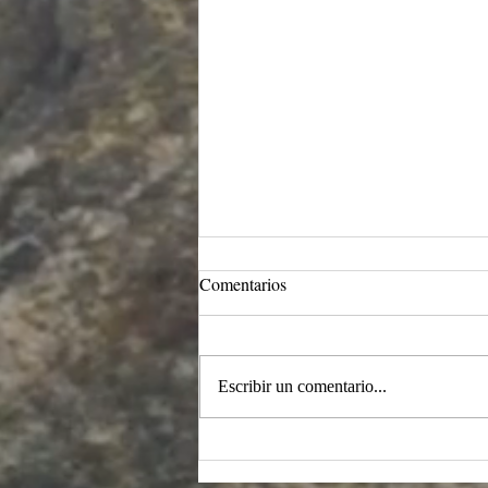
Intersticios ontológicos y
Comentarios
cosmogónicos en la
ancestralidad Tikuna del
Un circulo de la palabra sobre la
Amazonas
medianía epistémica entre ontología y
Escribir un comentario...
cosmogonía.... De lo primero,
primario, fundante y radical en la
filosofía ancestral Tikuna del
Amazonas en Colombia. Una constr