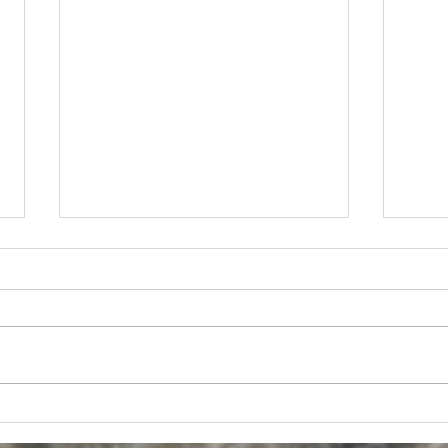
Memorias del "Tercer encuentro
Estre
nativoamericano de estudios en
Fragm