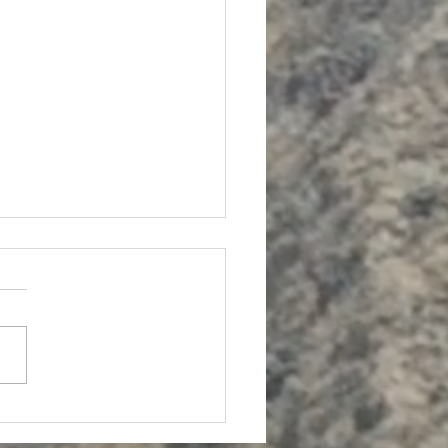
no documental...
entos palabreros del